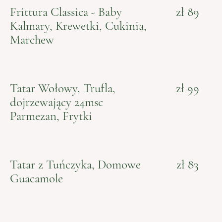
Frittura Classica - Baby
zł 89
Kalmary, Krewetki, Cukinia,
Marchew
Tatar Wołowy, Trufla,
zł 99
dojrzewający 24msc
Parmezan, Frytki
Tatar z Tuńczyka, Domowe
zł 83
Guacamole